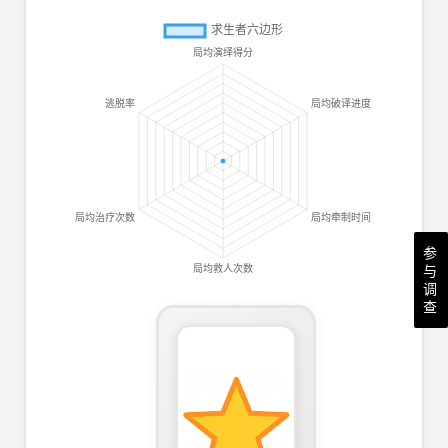
参
与
调
查