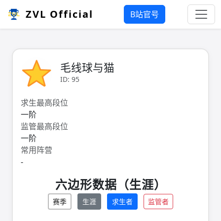
ZVL Official
B站官号
毛线球与猫
ID: 95
求生最高段位
一阶
监管最高段位
一阶
常用阵营
-
六边形数据（生涯）
赛季
生涯
求生者
监管者