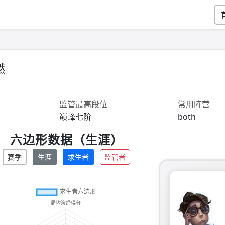
燃
7
监管最高段位
常用阵营
巅峰七阶
both
六边形数据（生涯）
赛季
生涯
求生者
监管者