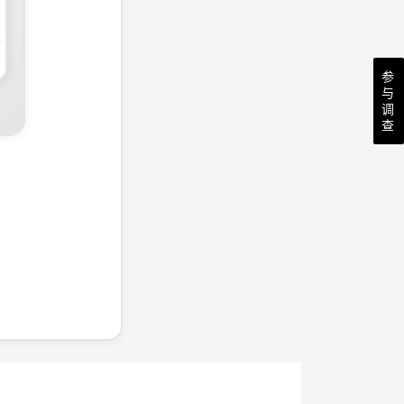
参
与
调
查