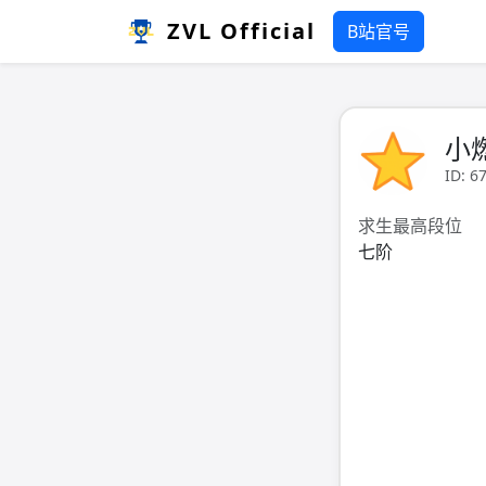
ZVL Official
B站官号
小
ID: 6
求生最高段位
七阶