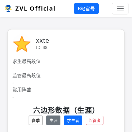
ZVL Official
B站官号
xxte
ID: 38
求生最高段位
-
监管最高段位
-
常用阵营
-
六边形数据（生涯）
赛季
生涯
求生者
监管者