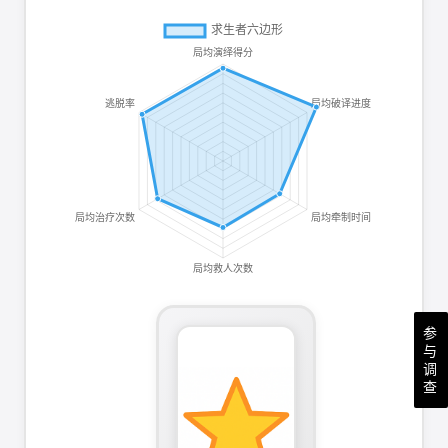
参
与
调
查