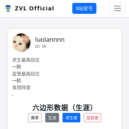
ZVL Official
B站官号
luolannnn
ID: 30
求生最高段位
一阶
监管最高段位
一阶
常用阵营
-
六边形数据（生涯）
赛季
生涯
求生者
监管者