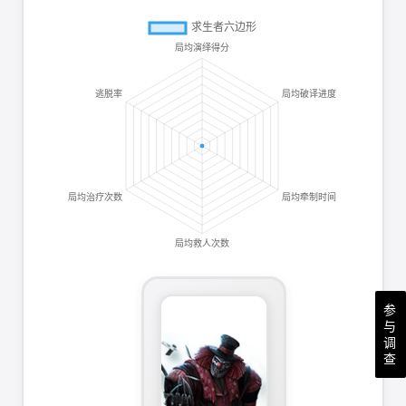
参
与
调
查