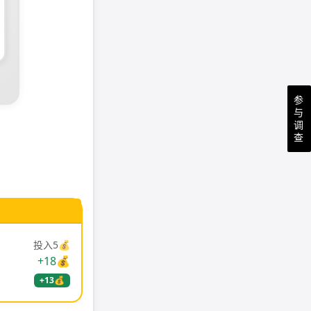
参
与
调
查
投入5💰
+18💰
+13💰