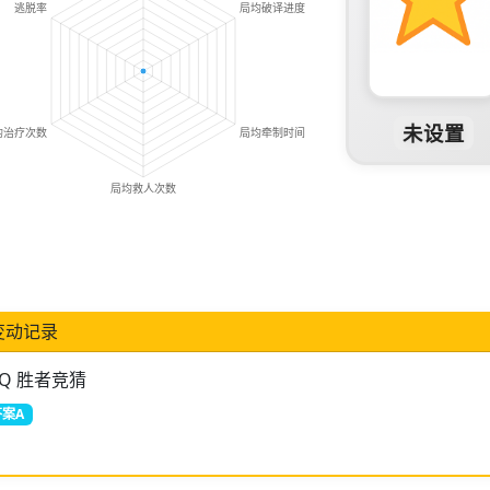
未设置
）
变动记录
.ZQ 胜者竞猜
案A