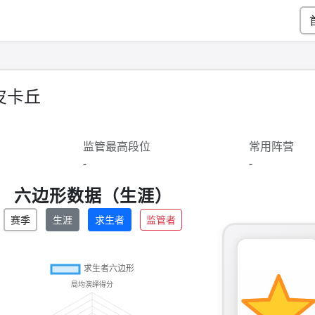
皮卡丘
监管最高段位
常用阵营
-
-
六边形数据（生涯）
赛季
生涯
求生者
监管者