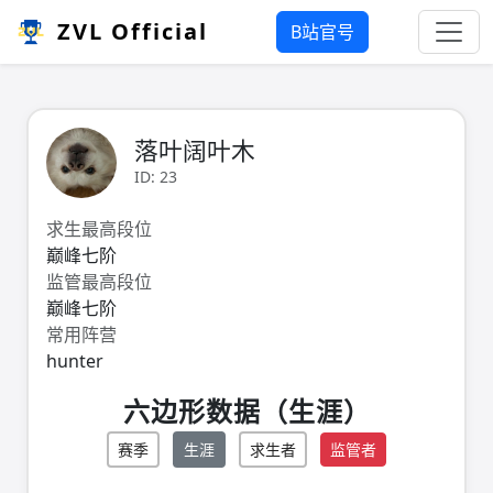
ZVL Official
B站官号
落叶阔叶木
ID: 23
求生最高段位
巅峰七阶
监管最高段位
巅峰七阶
常用阵营
hunter
六边形数据（生涯）
赛季
生涯
求生者
监管者