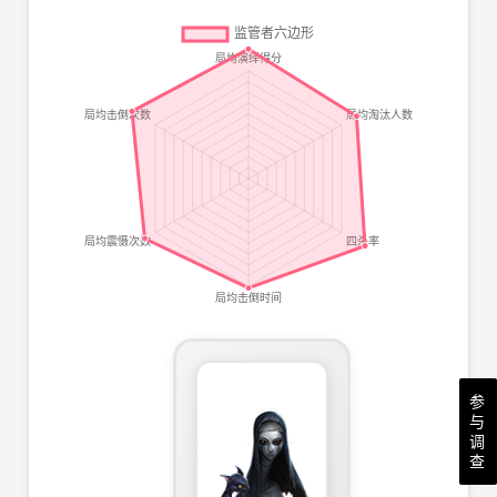
参
与
调
查