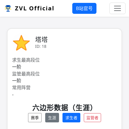
ZVL Official
B站官号
塔塔
ID: 18
求生最高段位
一阶
监管最高段位
一阶
常用阵营
-
六边形数据（生涯）
赛季
生涯
求生者
监管者