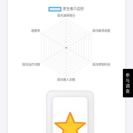
参
与
调
查