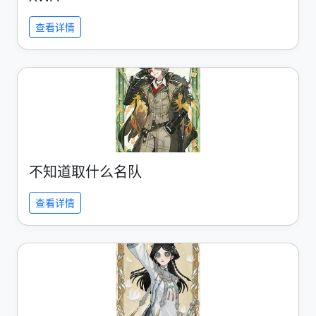
查看详情
不知道取什么名队
查看详情