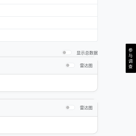
参
显示总数据
与
调
雷达图
查
雷达图