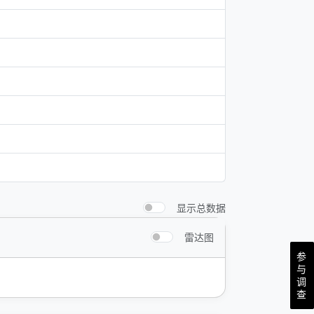
显示总数据
雷达图
参
与
调
查