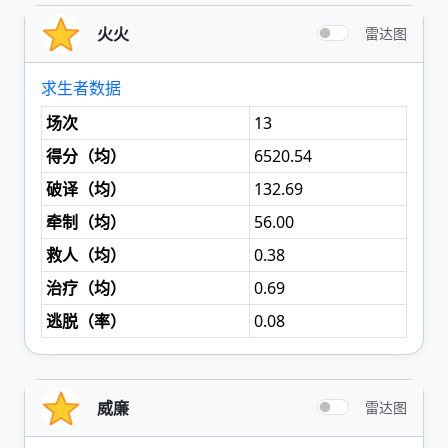
火火
雷达图
求生者数据
场次
13
得分（
均
）
6520.54
破译（
均
）
132.69
牵制（
均
）
56.00
救人（
均
）
0.38
治疗（
均
）
0.69
逃脱（
率
）
0.08
威廉
雷达图