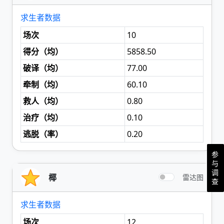
求生者数据
场次
10
得分（
均
）
5858.50
破译（
均
）
77.00
牵制（
均
）
60.10
救人（
均
）
0.80
治疗（
均
）
0.10
逃脱（
率
）
0.20
参
与
调
椰
雷达图
查
求生者数据
场次
12